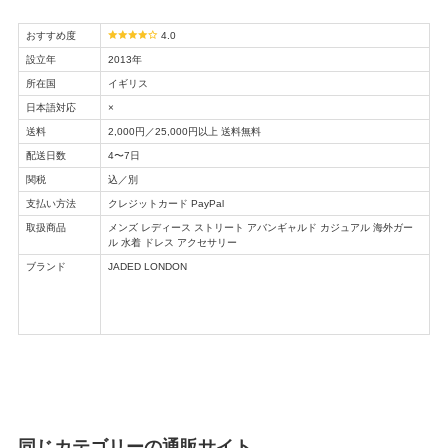
おすすめ度
4.0
設立年
2013年
所在国
イギリス
日本語対応
×
送料
2,000円／25,000円以上 送料無料
配送日数
4〜7日
関税
込／別
支払い方法
クレジットカード PayPal
取扱商品
メンズ レディース ストリート アバンギャルド カジュアル 海外ガー
ル 水着 ドレス アクセサリー
ブランド
JADED LONDON
同じカテゴリーの通販サイト