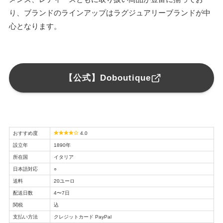
り、ブランドのラインアップはラグジュアリーブランドが中
心となります。
【公式】Doboutique
おすすめ度
4.0
設立年
1890年
所在国
イタリア
日本語対応
○
送料
20ユーロ
配送日数
4〜7日
関税
込
支払い方法
クレジットカード PayPal