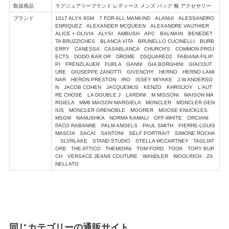
取扱商品
ラグジュアリーブランド レディース メンズ バッグ 靴 アクセサリー
ブランド
1017 ALYX 9SM 7 FOR ALL MANKIND ALANUI ALESSANDRO
ENRIQUEZ ALEXANDER MCQUEEN ALEXANDRE VAUTHIER
ALICE + OLIVIA ALYSI AMBUSH APC BALMAIN BENEDET
TA BRUZZICHES BLANCA VITA BRUNELLO CUCINELLI BURB
ERRY CANESSA CASABLANCA CHURCH'S COMMON PROJ
ECTS DODO BAR OR DROME DSQUARED2 FABIANA FILIP
PI FRENZLAUER FURLA GANNI GIA BORGHINI GIACOUT
URE GIUSEPPE ZANOTTI GIVENCHY HERNO HERNO LAMI
NAR HERON PRESTON IRO ISSEY MIYAKE J.W ANDERSO
N JACOB COHEN JACQUEMUS KENZO KHRISJOY L'AUT
RE CHOSE LA DOUBLE J LARDINI M MISSONI MAISON MA
RGIELA MM6 MAISON MARGIELA MONCLER MONCLER GEN
IUS MONCLER GRENOBLE MOORER MOOSE KNUCKLES
MSGM NANUSHKA NORMA KAMALI OFF-WHITE ORCIANI
PACO RABANNE PALM ANGELS PAUL SMITH PIERRE-LOUIS
MASCIA SACAI SANTONI SELF PORTRAIT SIMONE ROCHA
SLVRLAKE STAND STUDIO STELLA MCCARTNEY TAGLIAT
ORE THE ATTICO THEMOIRé TOM FORD TOOK TORY BUR
CH VERSACE JEANS COUTURE WANDLER WOOLRICH ZA
NELLATO
同じカテゴリーの通販サイト