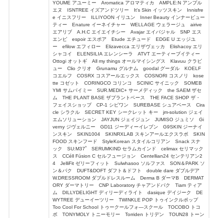
YOUME アユーミー Aromatica アロマティカ AMPLE:N アンプル
エヌ ISNTREE イズアンドツリー It's Skin イッツスキン Innisfre
e イニスフリー ILLIYOON イリユン Inner Beauty インナービュー
ティー Enature イーネイチャー WELLAGE ウェラージュ airive
エアリブ A.H.C エイエイチシー Avajar エイバジャル SNP エス
エンピ espoir エスポア Etude エチュード EDGE U エッジユ
ー efilow エフィロー Elizavecca エリザヴェッカ Elishacoy エリ
シャコイ ELENSILIA エレンシーラ ATVT エーティーブイティー
Ottogi オットギ All my things オールマイシングス Klavuu クラビ
ュー Clio クリオ Grunamu グルナム goodal グーダル KOELF
コエルフ COSRX コスアールエックス COSNORI コスノリ kose
tte コゼット CORINGCO コリンコ SCINIC サイニック SOMEB
YMI サムバイミー SUR.MEDIC+ サーメディック the SAEM ザセ
ム THE PLANT BASE ザプラントベース THE FACE SHOP ザ・
フェイスショップ CP-1 シピワン SUREBASE シュアベース Cira
cle シラクル SECRET KEY シークレット キー jm-solution ジェイ
エムソリューション JAYJUN ジェイジュン JUMISO ジュミソ Gi
verny ジヴェルニー GD11 ジーディーイレブン G9SKIN ジーナイ
ンスキン SKIN1004 SKINRXLAB スキンアールエクスラボ SKIN
FOOD スキンフード StyleKorean スタイルコリアン Snack スナ
ック SU:M37˚ SERUMKIND セラムカインド celimax セリマック
ス CCéll Fúsion C セルフュージョン Centellian24 センテリアン2
4 JelliFit ゼリーフィット Sulwhasoo ソルファス SON＆PARK ソ
ン＆パク DUFT&DOFT ダフト＆ドフト double dare ダブルデア
W.DRESSROOM ダブルドレスルーム Derma B ダーマB DERMAT
ORY ダーマトリー CNP Laboratory チャアンドパク Tiam ティア
ム DILLYDELIGHT ディリーディライト dasique デイジーク DE
WYTREE デューイーツリー TWINKLE POP トゥインクルポップ
Too Cool For School トゥークールフォ―スクール TOCOBO トコ
ボ TONYMOLY トニーモリー Torriden トリデン TOUN28 トーン