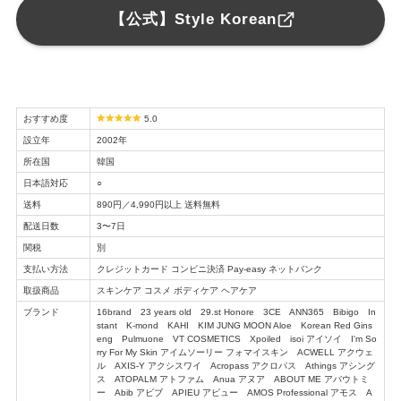
【公式】Style Korean
おすすめ度
5.0
設立年
2002年
所在国
韓国
日本語対応
○
送料
890円／4,990円以上 送料無料
配送日数
3〜7日
関税
別
支払い方法
クレジットカード コンビニ決済 Pay-easy ネットバンク
取扱商品
スキンケア コスメ ボディケア ヘアケア
ブランド
16brand 23 years old 29.st Honore 3CE ANN365 Bibigo In
stant K-mond KAHI KIM JUNG MOON Aloe Korean Red Gins
eng Pulmuone VT COSMETICS Xpoiled isoi アイソイ I'm So
rry For My Skin アイムソーリー フォマイスキン ACWELL アクウェ
ル AXIS-Y アクシスワイ Acropass アクロパス Athings アシング
ス ATOPALM アトファム Anua アヌア ABOUT ME アバウトミ
ー Abib アビブ APIEU アピュー AMOS Professional アモス A