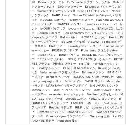
28 Dr.ato ドクターアト Dr.Ceuracle ドクターシュラクル Dr.Jart+
ドクタージャルト Dr.G ドクタージー Dr.Wonder ドクターワンダ
ー 9wishes ナインウィッシュス NINELESS ナインレス Nacific
ナシフィック NARD ナード Nature Republic ネイチャーリパブリ
ック NEOGEN ネオゼン Huxley ハクスリー Haruharu WONDER
ハルハルワンダー HANYUL ハンユル Heart Percent ハートパーセ
ント byOUR バイアウア byecom バイエコム BANILA CO バニラ
コ Barulab バルラボ Barr Cosmetics バールコスメティック PAC
Kage パックエイジ Paldo パルト HYGGEE ヒュッゲ Healing Bi
rd ヒーリングバード BB LAB ビビラボ VIEW92 be the skin ビ
ーザスキン BbiA ピアー Farmstay ファームステイ FormalBee フ
ォーマルビー FRUDIA フルディア Fromnature フロムネイチャ
ー Bueno ブエノ Blithe ブライス BLACK ROUGE ブラックルー
ズ BRISKIN ブリスキン BOUQUET GARNI ブーケガルニ PETIT
FEE プチフェ PRAMY プラミー plu プル heimish ヘイミッシ
ュ Healthy ヘルシー BENESTEM ベネステム Beverage ベバリ
ッジ bellamonster ベラモンスター Benton ベントン BEIGIC ベ
ージック peripera ペリペラ HOLIKA HOLIKA ホリカホリカ volu
me by taeyang ボリュームバイテヤン MASIL マシル Mamonde
マモンド MARY&MAY マリーアンドメイ MIGUHARA ミグハラ
Missha ミシャ MiseEnScene ミジャンセン Mister Bower ミスタ
ーバウアー moonshot ムーンショット Mediheal メディヒール M
EDIPEEL メディピール URANG ユラン YUNJAC ヨンジャク R
OUND LAB ラウンドラップ LANEIGE ラネージュ Real Barrier リ
アルバリア Reduire リデュア RE:P リピ Lensvery レンズヴェリ
ィ Rovectin ロベクチン rom&nd ロムアンド Wonder bath ワン
ダーバス One-day's you ワンデイズユー Samyang 三養 PYUNK
ANG YUL 扁康率 Nongshim 農心