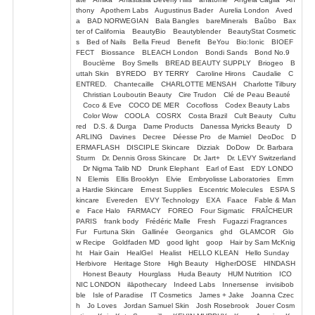
thony Apothem Labs Augustinus Bader Aurelia London Aved
a BAD NORWEGIAN Bala Bangles bareMinerals Baûbo Bax
ter of California BeautyBio Beautyblender BeautyStat Cosmetic
s Bed of Nails Bella Freud Benefit BeYou Bio:Ionic BIOEF
FECT Biossance BLEACH London Bondi Sands Bond No.9
Bouclème Boy Smells BREAD BEAUTY SUPPLY Briogeo B
uttah Skin BYREDO BY TERRY Caroline Hirons Caudalie C
ENTRED. Chantecaille CHARLOTTE MENSAH Charlotte Tilbury
Christian Louboutin Beauty Cire Trudon Clé de Peau Beauté
Coco & Eve COCO DE MER Cocofloss Codex Beauty Labs
Color Wow COOLA COSRX Costa Brazil Cult Beauty Cultu
red D.S. & Durga Dame Products Danessa Myricks Beauty D
ARLING Davines Decree Déesse Pro de Mamiel DeoDoc D
ERMAFLASH DISCIPLE Skincare Dizziak DoDow Dr. Barbara
Sturm Dr. Dennis Gross Skincare Dr. Jart+ Dr. LEVY Switzerland
Dr Nigma Talib ND Drunk Elephant Earl of East EDY LONDO
N Elemis Ellis Brooklyn Elvie Embryolisse Laboratories Emm
a Hardie Skincare Ernest Supplies Escentric Molecules ESPA S
kincare Evereden EVY Technology EXA Faace Fable & Man
e Face Halo FARMACY FOREO Four Sigmatic FRAÎCHEUR
PARIS frank body Frédéric Malle Fresh Fugazzi Fragrances
Fur Furtuna Skin Gallinée Georganics ghd GLAMCOR Glo
w Recipe Goldfaden MD good light goop Hair by Sam McKnig
ht Hair Gain HealGel Healist HELLO KLEAN Hello Sunday
Herbivore Heritage Store High Beauty HigherDOSE HINDASH
Honest Beauty Hourglass Huda Beauty HUM Nutrition ICO
NIC LONDON ilāpothecary Indeed Labs Innersense invisibob
ble Isle of Paradise IT Cosmetics James + Jake Joanna Czec
h Jo Loves Jordan Samuel Skin Josh Rosebrook Jouer Cosm