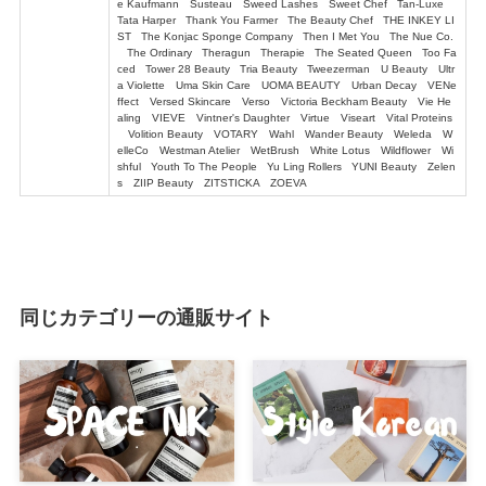
e Kaufmann Susteau Sweed Lashes Sweet Chef Tan-Luxe
Tata Harper Thank You Farmer The Beauty Chef THE INKEY LI
ST The Konjac Sponge Company Then I Met You The Nue Co.
The Ordinary Theragun Therapie The Seated Queen Too Fa
ced Tower 28 Beauty Tria Beauty Tweezerman U Beauty Ultr
a Violette Uma Skin Care UOMA BEAUTY Urban Decay VENe
ffect Versed Skincare Verso Victoria Beckham Beauty Vie He
aling VIEVE Vintner's Daughter Virtue Viseart Vital Proteins
Volition Beauty VOTARY Wahl Wander Beauty Weleda W
elleCo Westman Atelier WetBrush White Lotus Wildflower Wi
shful Youth To The People Yu Ling Rollers YUNI Beauty Zelen
s ZIIP Beauty ZITSTICKA ZOEVA
同じカテゴリーの通販サイト