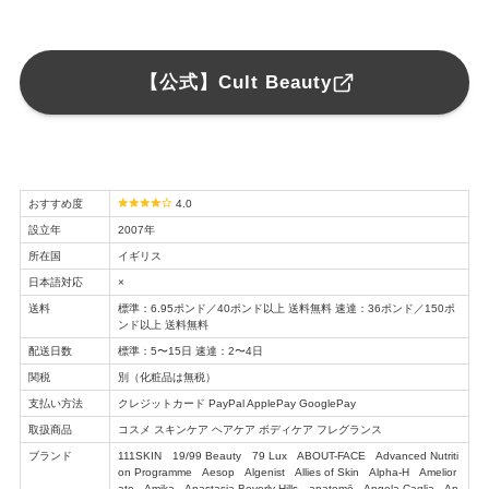
【公式】Cult Beauty
おすすめ度
4.0
設立年
2007年
所在国
イギリス
日本語対応
×
送料
標準：6.95ポンド／40ポンド以上 送料無料 速達：36ポンド／150ポ
ンド以上 送料無料
配送日数
標準：5〜15日 速達：2〜4日
関税
別（化粧品は無税）
支払い方法
クレジットカード PayPal ApplePay GooglePay
取扱商品
コスメ スキンケア ヘアケア ボディケア フレグランス
ブランド
111SKIN 19/99 Beauty 79 Lux ABOUT-FACE Advanced Nutriti
on Programme Aesop Algenist Allies of Skin Alpha-H Amelior
ate Amika Anastasia Beverly Hills anatomē Angela Caglia An