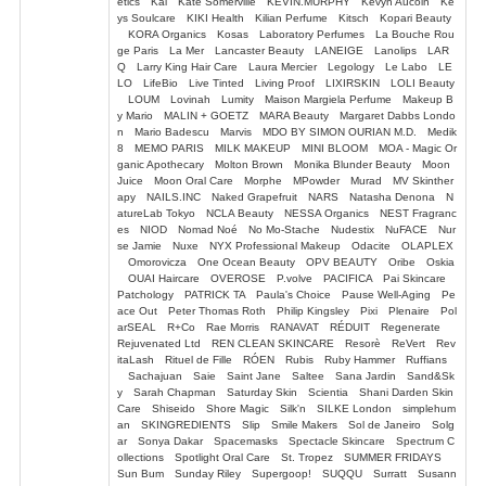
etics Kai Kate Somerville KEVIN.MURPHY Kevyn Aucoin Ke
ys Soulcare KIKI Health Kilian Perfume Kitsch Kopari Beauty
KORA Organics Kosas Laboratory Perfumes La Bouche Rou
ge Paris La Mer Lancaster Beauty LANEIGE Lanolips LAR
Q Larry King Hair Care Laura Mercier Legology Le Labo LE
LO LifeBio Live Tinted Living Proof LIXIRSKIN LOLI Beauty
LOUM Lovinah Lumity Maison Margiela Perfume Makeup B
y Mario MALIN + GOETZ MARA Beauty Margaret Dabbs Londo
n Mario Badescu Marvis MDO BY SIMON OURIAN M.D. Medik
8 MEMO PARIS MILK MAKEUP MINI BLOOM MOA - Magic Or
ganic Apothecary Molton Brown Monika Blunder Beauty Moon
Juice Moon Oral Care Morphe MPowder Murad MV Skinther
apy NAILS.INC Naked Grapefruit NARS Natasha Denona N
atureLab Tokyo NCLA Beauty NESSA Organics NEST Fragranc
es NIOD Nomad Noé No Mo-Stache Nudestix NuFACE Nur
se Jamie Nuxe NYX Professional Makeup Odacite OLAPLEX
Omorovicza One Ocean Beauty OPV BEAUTY Oribe Oskia
OUAI Haircare OVEROSE P.volve PACIFICA Pai Skincare
Patchology PATRICK TA Paula's Choice Pause Well-Aging Pe
ace Out Peter Thomas Roth Philip Kingsley Pixi Plenaire Pol
arSEAL R+Co Rae Morris RANAVAT RÉDUIT Regenerate
Rejuvenated Ltd REN CLEAN SKINCARE Resorè ReVert Rev
itaLash Rituel de Fille RÓEN Rubis Ruby Hammer Ruffians
Sachajuan Saie Saint Jane Saltee Sana Jardin Sand&Sk
y Sarah Chapman Saturday Skin Scientia Shani Darden Skin
Care Shiseido Shore Magic Silk'n SILKE London simplehum
an SKINGREDIENTS Slip Smile Makers Sol de Janeiro Solg
ar Sonya Dakar Spacemasks Spectacle Skincare Spectrum C
ollections Spotlight Oral Care St. Tropez SUMMER FRIDAYS
Sun Bum Sunday Riley Supergoop! SUQQU Surratt Susann