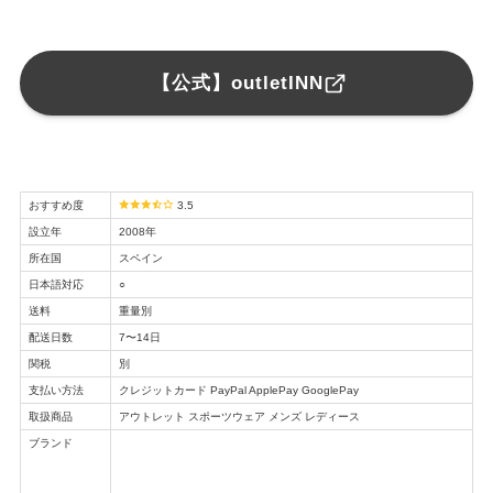
【公式】outletINN
おすすめ度
3.5
設立年
2008年
所在国
スペイン
日本語対応
○
送料
重量別
配送日数
7〜14日
関税
別
支払い方法
クレジットカード PayPal ApplePay GooglePay
取扱商品
アウトレット スポーツウェア メンズ レディース
ブランド