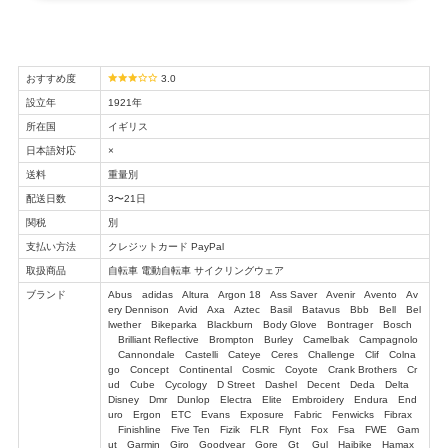
おすすめ度
3.0
設立年
1921年
所在国
イギリス
日本語対応
×
送料
重量別
配送日数
3〜21日
関税
別
支払い方法
クレジットカード PayPal
取扱商品
自転車 電動自転車 サイクリングウェア
ブランド
Abus adidas Altura Argon 18 Ass Saver Avenir Avento Av
ery Dennison Avid Axa Aztec Basil Batavus Bbb Bell Bel
lwether Bikeparka Blackburn Body Glove Bontrager Bosch
Brilliant Reflective Brompton Burley Camelbak Campagnolo
Cannondale Castelli Cateye Ceres Challenge Clif Colna
go Concept Continental Cosmic Coyote Crank Brothers Cr
ud Cube Cycology D Street Dashel Decent Deda Delta
Disney Dmr Dunlop Electra Elite Embroidery Endura End
uro Ergon ETC Evans Exposure Fabric Fenwicks Fibrax
Finishline Five Ten Fizik FLR Flynt Fox Fsa FWE Gam
ut Garmin Giro Goodyear Gore Gt Gul Haibike Hamax