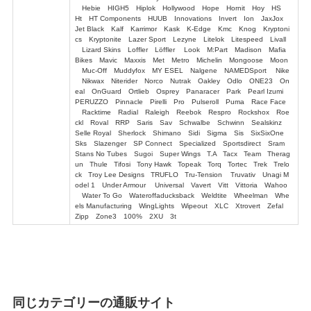
Hebie HIGH5 Hiplok Hollywood Hope Hornit Hoy HS
Ht HT Components HUUB Innovations Invert Ion JaxJox
Jet Black Kalf Karrimor Kask K-Edge Kmc Knog Kryptoni
cs Kryptonite Lazer Sport Lezyne Litelok Litespeed Livall
Lizard Skins Loffler Löffler Look M:Part Madison Mafia
Bikes Mavic Maxxis Met Metro Michelin Mongoose Moon
Muc-Off Muddyfox MY ESEL Nalgene NAMEDSport Nike
Nikwax Niterider Norco Nutrak Oakley Odlo ONE23 On
eal OnGuard Ortlieb Osprey Panaracer Park Pearl Izumi
PERUZZO Pinnacle Pirelli Pro Pulseroll Puma Race Face
Racktime Radial Raleigh Reebok Respro Rockshox Roe
ckl Roval RRP Saris Sav Schwalbe Schwinn Sealskinz
Selle Royal Sherlock Shimano Sidi Sigma Sis SixSixOne
Sks Slazenger SP Connect Specialized Sportsdirect Sram
Stans No Tubes Sugoi Super Wings T.A Tacx Team Therag
un Thule Tifosi Tony Hawk Topeak Torq Tortec Trek Trelo
ck Troy Lee Designs TRUFLO Tru-Tension Truvativ Unagi M
odel 1 Under Armour Universal Vavert Vitt Vittoria Wahoo
Water To Go Wateroffaducksback Weldtite Wheelman Whe
els Manufacturing WingLights Wipeout XLC Xtrovert Zefal
Zipp Zone3 100% 2XU 3t
同じカテゴリーの通販サイト