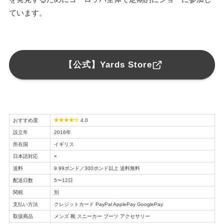
ています。
【公式】Yards Store
おすすめ度
4.0
設立年
2016年
所在国
イギリス
日本語対応
×
送料
9.99ポンド／300ポンド以上 送料無料
配送日数
5〜12日
関税
別
支払い方法
クレジットカード PayPal ApplePay GooglePay
取扱商品
メンズ 靴 スニーカー ブーツ アクセサリー