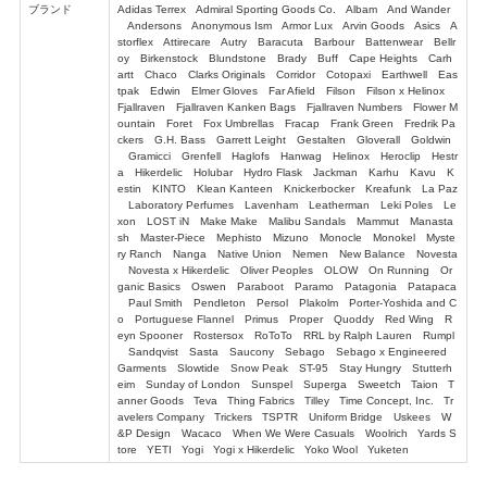
ブランド
Adidas Terrex Admiral Sporting Goods Co. Albam And Wander
Andersons Anonymous Ism Armor Lux Arvin Goods Asics A
storflex Attirecare Autry Baracuta Barbour Battenwear Bellr
oy Birkenstock Blundstone Brady Buff Cape Heights Carh
artt Chaco Clarks Originals Corridor Cotopaxi Earthwell Eas
tpak Edwin Elmer Gloves Far Afield Filson Filson x Helinox
Fjallraven Fjallraven Kanken Bags Fjallraven Numbers Flower M
ountain Foret Fox Umbrellas Fracap Frank Green Fredrik Pa
ckers G.H. Bass Garrett Leight Gestalten Gloverall Goldwin
Gramicci Grenfell Haglofs Hanwag Helinox Heroclip Hestr
a Hikerdelic Holubar Hydro Flask Jackman Karhu Kavu K
estin KINTO Klean Kanteen Knickerbocker Kreafunk La Paz
Laboratory Perfumes Lavenham Leatherman Leki Poles Le
xon LOST iN Make Make Malibu Sandals Mammut Manasta
sh Master-Piece Mephisto Mizuno Monocle Monokel Myste
ry Ranch Nanga Native Union Nemen New Balance Novesta
Novesta x Hikerdelic Oliver Peoples OLOW On Running Or
ganic Basics Oswen Paraboot Paramo Patagonia Patapaca
Paul Smith Pendleton Persol Plakolm Porter-Yoshida and C
o Portuguese Flannel Primus Proper Quoddy Red Wing R
eyn Spooner Rostersox RoToTo RRL by Ralph Lauren Rumpl
Sandqvist Sasta Saucony Sebago Sebago x Engineered
Garments Slowtide Snow Peak ST-95 Stay Hungry Stutterh
eim Sunday of London Sunspel Superga Sweetch Taion T
anner Goods Teva Thing Fabrics Tilley Time Concept, Inc. Tr
avelers Company Trickers TSPTR Uniform Bridge Uskees W
&P Design Wacaco When We Were Casuals Woolrich Yards S
tore YETI Yogi Yogi x Hikerdelic Yoko Wool Yuketen