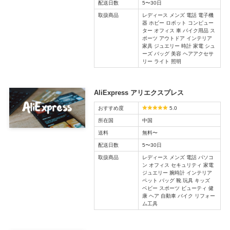
配送日数
5〜30日
取扱商品
レディース メンズ 電話 電子機
器 ホビー ロボット コンピュー
ター オフィス 車 バイク用品 ス
ポーツ アウトドア インテリア
家具 ジュエリー 時計 家電 シュ
ーズ バッグ 美容 ヘアアクセサ
リー ライト 照明
AliExpress アリエクスプレス
おすすめ度
5.0
所在国
中国
送料
無料〜
配送日数
5〜30日
取扱商品
レディース メンズ 電話 パソコ
ン オフィス セキュリティ 家電
ジュエリー 腕時計 インテリア
ペット バッグ 靴 玩具 キッズ
ベビー スポーツ ビューティ 健
康 ヘア 自動車 バイク リフォー
ム工具