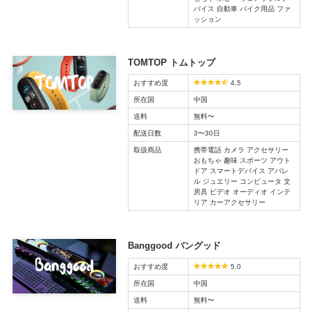
バイス 自動車 バイク用品 ファ
ッション
TOMTOP トムトップ
おすすめ度
4.5
所在国
中国
送料
無料〜
配送日数
3〜30日
取扱商品
携帯電話 カメラ アクセサリー
おもちゃ 趣味 スポーツ アウト
ドア スマートデバイス アパレ
ル ジュエリー コンピュータ 文
房具 ビデオ オーディオ インテ
リア カーアクセサリー
Banggood バングッド
おすすめ度
5.0
所在国
中国
送料
無料〜