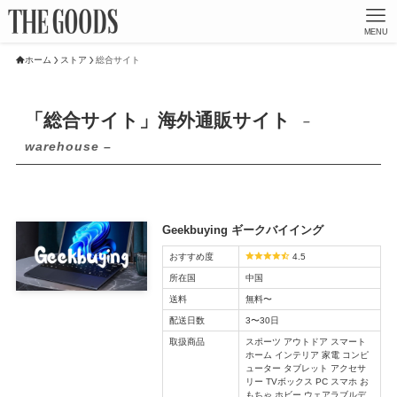
MENU
ホーム
ストア
総合サイト
「総合サイト」海外通販サイト
–
warehouse –
Geekbuying ギークバイイング
おすすめ度
4.5
所在国
中国
送料
無料〜
配送日数
3〜30日
取扱商品
スポーツ アウトドア スマート
ホーム インテリア 家電 コンピ
ューター タブレット アクセサ
リー TVボックス PC スマホ お
もちゃ ホビー ウェアラブルデ