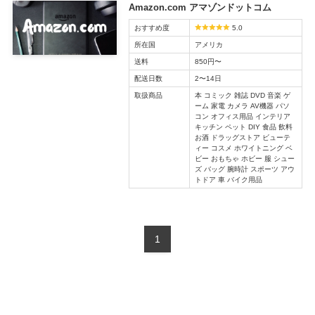
Amazon.com アマゾンドットコム
おすすめ度
5.0
所在国
アメリカ
送料
850円〜
配送日数
2〜14日
取扱商品
本 コミック 雑誌 DVD 音楽 ゲ
ーム 家電 カメラ AV機器 パソ
コン オフィス用品 インテリア
キッチン ペット DIY 食品 飲料
お酒 ドラッグストア ビューテ
ィー コスメ ホワイトニング ベ
ビー おもちゃ ホビー 服 シュー
ズ バッグ 腕時計 スポーツ アウ
トドア 車 バイク用品
1